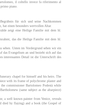
artolomeo, il coltello invece fa riferimento al
n primo piano.
 Begräbnis für sich und seine Nachkommen
h, hat einen besonders wertvollen Altar.
lde zeigt eine Heilige Familie mit dem hl.
mrahmt, das die Heilige Familie mit dem hl.
zu sehen. Unten im Vordergrund sehen wir ein
auf das Evangelium an und bezieht sich auf das
 interessantes Detail ist die Unterschrift des
funerary chapel for himself and his heirs. The
rpiece with its frame of polychrome plaster and
d the commissioner Bartolomeo Podestà while
. Bartholomew (same subject as the altarpiece)
ane, a well known painter from Venice, reveals
nd died by flaying) and a book (the Gospel of