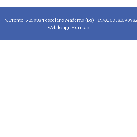
V. Trento, 5 25088 Toscolano Maderno (BS) - P.IVA. 0058109098
Webdesign
Horizon