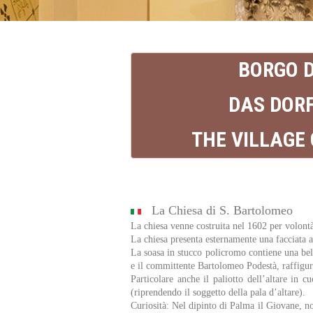
BORGO 
DAS DOR
THE VILLAGE
La Chiesa di S. Bartolomeo
La chiesa venne costruita nel 1602 per volontà
La chiesa presenta esternamente una facciata a 
La soasa in stucco policromo contiene una bel
e il committente Bartolomeo Podestà, raffigura
Particolare anche il paliotto dell’altare in
(riprendendo il soggetto della pala d’altare).
Curiosità: Nel dipinto di Palma il Giovane, no