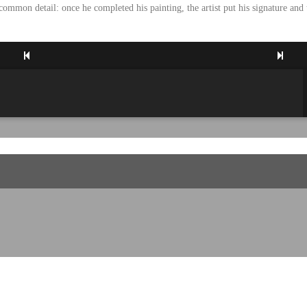
common detail: once he completed his painting, the artist put his signature and
g time