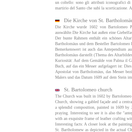
un coltello: sono gli attributi iconografici d
martirio del Santo che subì la scorticazione. A
Die Kirche von St. Bartholomä
Die Kirche wurde 1602 von Bartolomeo Po
auswählte.Die Kirche hat außen eine Giebelfass
Der bunte Rahmen enthält ein schönes Alta
Bartholomäus und dem Besteller Bartolomeo Pod
Bemerkenswert ist auch das Antependium aus
Bartholomäus darstellt (Thema des Altarbildes
Kuriosität: Auf dem Gemälde von Palma il Gi
Buch, auf das ein Messer aufgelagert ist: Die
Apostolat von Bartholomäus, das Messer bezieh
Malers und das Datum 1609 auf dem Stein im
St. Bartolomeo church
The Church was built in 1602 by Bartolomeo Po
Church, showing a gabled façade and a central 
a splendid composition, painted in 1609 by
praying. Interesting to see it is also the “a
with an exquisite frame of leather crafting wi
Interesting facts: A closer look at the paint
St. Bartholomew as depicted in the actual Ch