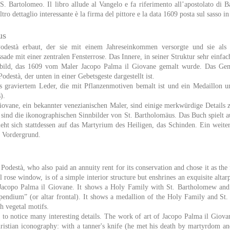
i S. Bartolomeo. Il libro allude al Vangelo e fa riferimento all’apostolato di B
ltro dettaglio interessante è la firma del pittore e la data 1609 posta sul sasso i
us
destà erbaut, der sie mit einem Jahreseinkommen versorgte und sie als
ade mit einer zentralen Fensterrose. Das Innere, in seiner Struktur sehr einfac
rbild, das 1609 vom Maler Jacopo Palma il Giovane gemalt wurde. Das Gemä
està, der unten in einer Gebetsgeste dargestellt ist.
 graviertem Leder, die mit Pflanzenmotiven bemalt ist und ein Medaillon u
).
ovane, ein bekannter venezianischen Maler, sind einige merkwürdige Details 
s sind die ikonographischen Sinnbilder von St. Bartholomäus. Das Buch spielt 
t sich stattdessen auf das Martyrium des Heiligen, das Schinden. Ein weiteres
 Vordergrund.
destà, who also paid an annuity rent for its conservation and chose it as the 
rose window, is of a simple interior structure but enshrines an exquisite alta
 Jacopo Palma il Giovane. It shows a Holy Family with St. Bartholomew an
ntependium” (or altar frontal). It shows a medallion of the Holy Family and St
th vegetal motifs.
ing to notice many interesting details. The work of art of Jacopo Palma il Giov
ristian iconography: with a tanner's knife (he met his death by martyrdom a