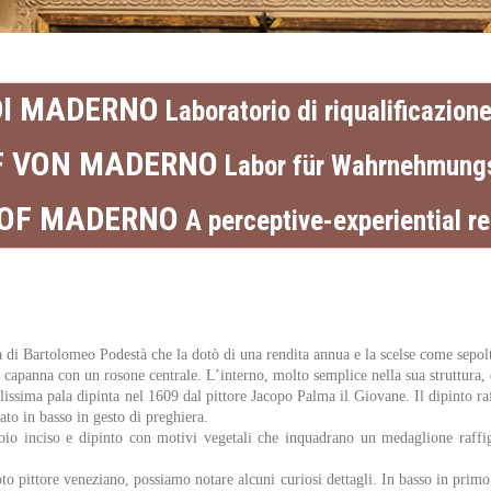
DI MADERNO
Laboratorio di riqualificazione
F VON MADERNO
Labor für Wahrnehmung
 OF MADERNO
A perceptive-experiential r
 di Bartolomeo Podestà che la dotò di una rendita annua e la scelse come sepoltu
capanna con un rosone centrale. L’interno, molto semplice nella sua struttura, è
lissima pala dipinta nel 1609 dal pittore Jacopo Palma il Giovane. Il dipinto 
to in basso in gesto di preghiera.
 cuoio inciso e dipinto con motivi vegetali che inquadrano un medaglione raf
to pittore veneziano, possiamo notare alcuni curiosi dettagli. In basso in prim