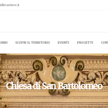
lecartiere.it
ERNO
SCOPRI IL TERRITORIO
EVENTI
PROGETTI
CON
Chiesa di San Bartolomeo