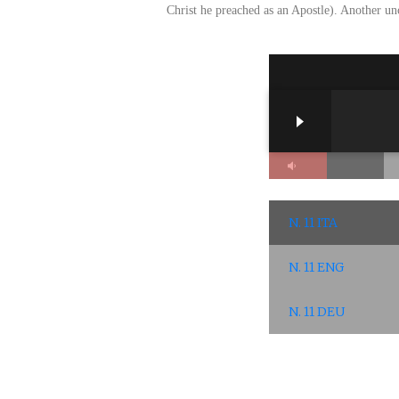
Christ he preached as an Apostle). Another un
3
tracks,
09:05
playin
N. 11 ITA
N. 11 ENG
N. 11 DEU