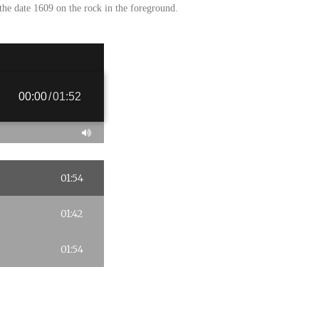
 the date 1609 on the rock in the foreground.
00:00
/
01:52
01:54
01:42
01:54